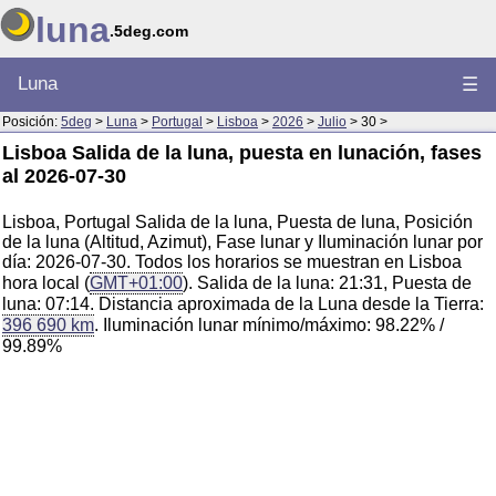
luna
.5deg.com
Luna
☰
Posición:
5deg
>
Luna
>
Portugal
>
Lisboa
>
2026
>
Julio
> 30 >
Lisboa Salida de la luna, puesta en lunación, fases
al 2026-07-30
Lisboa, Portugal Salida de la luna, Puesta de luna, Posición
de la luna (Altitud, Azimut), Fase lunar y Iluminación lunar por
día: 2026-07-30. Todos los horarios se muestran en Lisboa
hora local (
GMT+01:00
). Salida de la luna: 21:31, Puesta de
luna: 07:14. Distancia aproximada de la Luna desde la Tierra:
396 690 km
. Iluminación lunar mínimo/máximo: 98.22% /
99.89%