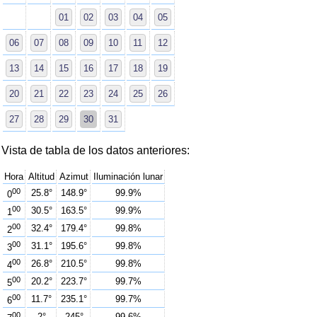
01
02
03
04
05
06
07
08
09
10
11
12
13
14
15
16
17
18
19
20
21
22
23
24
25
26
27
28
29
30
31
Vista de tabla de los datos anteriores:
Hora
Altitud
Azimut
Iluminación lunar
00
25.8°
148.9°
99.9%
0
00
30.5°
163.5°
99.9%
1
00
32.4°
179.4°
99.8%
2
00
31.1°
195.6°
99.8%
3
00
26.8°
210.5°
99.8%
4
00
20.2°
223.7°
99.7%
5
00
11.7°
235.1°
99.7%
6
00
2°
245°
99.6%