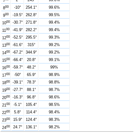
7
00
-10°
254.1°
99.6%
8
00
-19.5°
262.8°
99.5%
9
00
-30.7°
271.8°
99.4%
10
00
-41.9°
282.2°
99.4%
11
00
-52.5°
295.5°
99.3%
12
00
-61.6°
315°
99.2%
13
00
-67.2°
344.9°
99.2%
14
00
-66.4°
20.8°
99.1%
15
00
-59.7°
48.2°
99%
16
00
-50°
65.9°
98.9%
17
00
-39.1°
78.3°
98.8%
18
00
-27.7°
88.1°
98.7%
19
00
-16.3°
96.8°
98.6%
20
00
-5.1°
105.4°
98.5%
21
00
5.8°
114.4°
98.4%
22
00
15.9°
124.4°
98.3%
23
00
24.7°
136.1°
98.2%
24