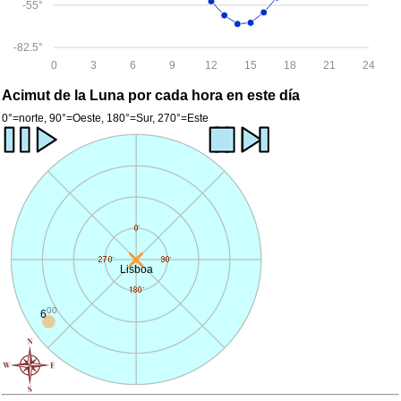
-55°
-82.5°
0
3
6
9
12
15
18
21
24
Acimut de la Luna por cada hora en este día
0°=norte, 90°=Oeste, 180°=Sur, 270°=Este
Lisboa
00
6