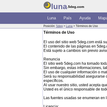
luna
.5deg.com
Luna
País
Ayuda
Map
Posición:
5deg
>
Luna
> Términos de Uso
Términos de Uso
El uso del sitio web 5deg.com está su
El contenido de las páginas en 5deg.
Está sujeto a cambios sin previo avis
Renuncia
El sitio web 5deg.com ha tomado todas
Sin embargo, estas informaciones, tabl
El uso de cualquier información o mat
Será su responsabilidad asegurarse d
específicos.
Al usar nuestro sitio, usted acepta q
Usted es el único responsable de todo
Las fuentes usadas se enumeran en l
Licencia: