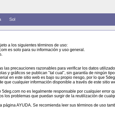
a
Sol
jeto a los siguientes términos de uso:
com es solo para su información y uso general.
o.
 las precauciones razonables para verificar los datos utilizados
as y gráficos se publican "tal cual", sin garantía de ningún tipo
erial en este sitio web es bajo su propio riesgo, por lo que 5d
e que cualquier información disponible a través de este sitio 
ue 5deg.com no es legalmente responsable por cualquier error q
s los problemas que puedan surgir de la reutilización de cualqu
a página AYUDA. Se recomienda leer sus términos de uso tamb