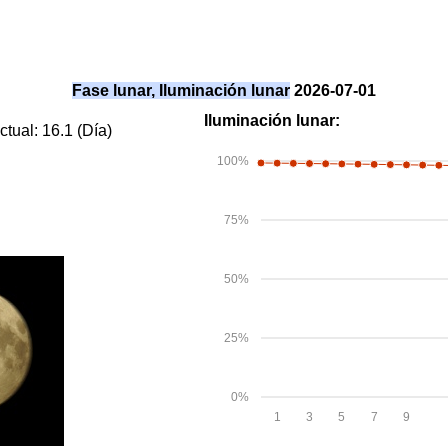
Fase lunar, Iluminación lunar
2026-07-01
Iluminación lunar:
ctual: 16.1 (Día)
100%
75%
50%
25%
0%
1
3
5
7
9