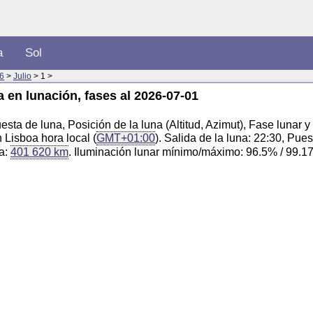
a
Sol
6
>
Julio
> 1 >
a en lunación, fases al 2026-07-01
esta de luna, Posición de la luna (Altitud, Azimut), Fase lunar y
 Lisboa hora local (
GMT+01:00
). Salida de la luna: 22:30, Pue
ra:
401 620 km
. Iluminación lunar mínimo/máximo: 96.5% / 99.