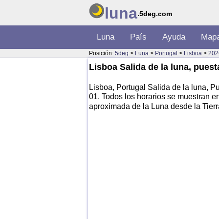
luna
.5deg.com
Luna
País
Ayuda
Map
Posición:
5deg
>
Luna
>
Portugal
>
Lisboa
>
202
Lisboa Salida de la luna, puest
Lisboa, Portugal Salida de la luna, Pu
01. Todos los horarios se muestran en
aproximada de la Luna desde la Tier