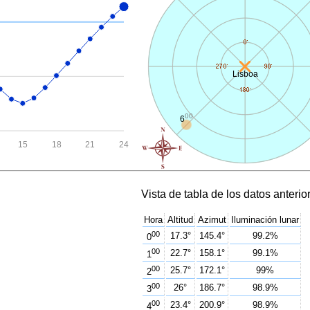
Lisboa
00
6
15
18
21
24
Vista de tabla de los datos anterio
Hora
Altitud
Azimut
Iluminación lunar
00
17.3°
145.4°
99.2%
0
00
22.7°
158.1°
99.1%
1
00
25.7°
172.1°
99%
2
00
26°
186.7°
98.9%
3
00
23.4°
200.9°
98.9%
4