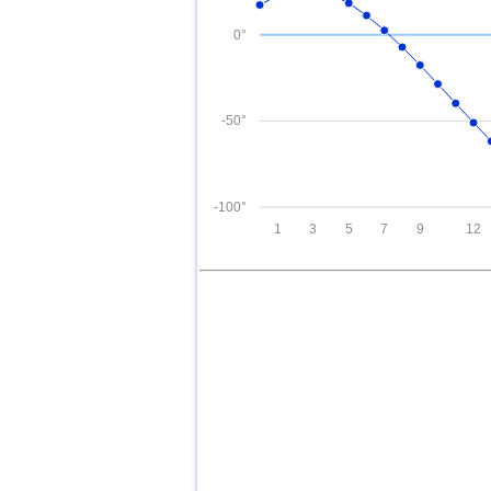
0°
-50°
-100°
1
3
5
7
9
12