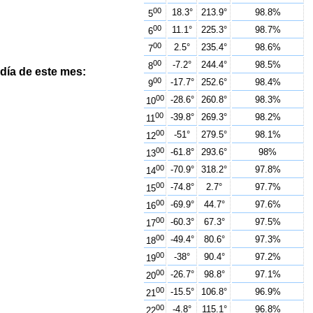
00
18.3°
213.9°
98.8%
5
00
11.1°
225.3°
98.7%
6
00
2.5°
235.4°
98.6%
7
00
-7.2°
244.4°
98.5%
8
día de este mes:
00
-17.7°
252.6°
98.4%
9
00
-28.6°
260.8°
98.3%
10
00
-39.8°
269.3°
98.2%
11
00
-51°
279.5°
98.1%
12
00
-61.8°
293.6°
98%
13
00
-70.9°
318.2°
97.8%
14
00
-74.8°
2.7°
97.7%
15
00
-69.9°
44.7°
97.6%
16
00
-60.3°
67.3°
97.5%
17
00
-49.4°
80.6°
97.3%
18
00
-38°
90.4°
97.2%
19
00
-26.7°
98.8°
97.1%
20
00
-15.5°
106.8°
96.9%
21
00
-4.8°
115.1°
96.8%
22