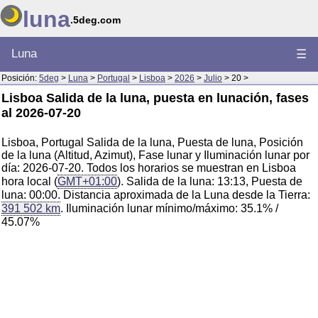
luna
.5deg.com
Luna
☰
Posición:
5deg
>
Luna
>
Portugal
>
Lisboa
>
2026
>
Julio
> 20 >
Lisboa Salida de la luna, puesta en lunación, fases
al 2026-07-20
Lisboa, Portugal Salida de la luna, Puesta de luna, Posición
de la luna (Altitud, Azimut), Fase lunar y Iluminación lunar por
día: 2026-07-20. Todos los horarios se muestran en Lisboa
hora local (
GMT+01:00
). Salida de la luna: 13:13, Puesta de
luna: 00:00. Distancia aproximada de la Luna desde la Tierra:
391 502 km
. Iluminación lunar mínimo/máximo: 35.1% /
45.07%