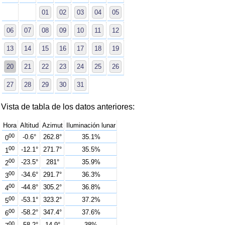
01
02
03
04
05
06
07
08
09
10
11
12
13
14
15
16
17
18
19
20
21
22
23
24
25
26
27
28
29
30
31
Vista de tabla de los datos anteriores:
Hora
Altitud
Azimut
Iluminación lunar
00
-0.6°
262.8°
35.1%
0
00
-12.1°
271.7°
35.5%
1
00
-23.5°
281°
35.9%
2
00
-34.6°
291.7°
36.3%
3
00
-44.8°
305.2°
36.8%
4
00
-53.1°
323.2°
37.2%
5
00
-58.2°
347.4°
37.6%
6
00
-58.2°
14.9°
38%