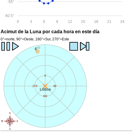
-55°
-82.5°
0
3
6
9
12
15
18
21
24
Acimut de la Luna por cada hora en este día
0°=norte, 90°=Oeste, 180°=Sur, 270°=Este
00
6
Lisboa