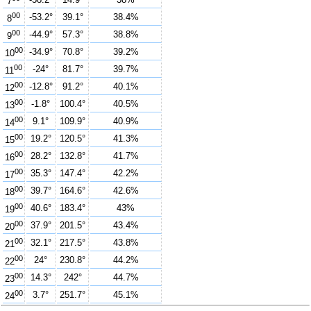
7
00
-53.2°
39.1°
38.4%
8
00
-44.9°
57.3°
38.8%
9
00
-34.9°
70.8°
39.2%
10
00
-24°
81.7°
39.7%
11
00
-12.8°
91.2°
40.1%
12
00
-1.8°
100.4°
40.5%
13
00
9.1°
109.9°
40.9%
14
00
19.2°
120.5°
41.3%
15
00
28.2°
132.8°
41.7%
16
00
35.3°
147.4°
42.2%
17
00
39.7°
164.6°
42.6%
18
00
40.6°
183.4°
43%
19
00
37.9°
201.5°
43.4%
20
00
32.1°
217.5°
43.8%
21
00
24°
230.8°
44.2%
22
00
14.3°
242°
44.7%
23
00
3.7°
251.7°
45.1%
24