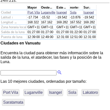
24m 21s.
Mayor
Oeste←
Este→
norte↑
Sur↓
Ciudad
Port Vila
Luganville
Isangel
Sola
Isangel
Latitud ↕
-17.734
-15.52
-19.542
-13.876
-19.542
Longitud ↔
168.322
167.162
169.282
167.552
169.282
Zona horaria local
GMT+11
GMT+11
GMT+11
GMT+11
GMT+11
Salida de la luna
01:27:00
01:27:00
01:27:00
01:22:00
01:27:00
Puesta de luna
12:39:00
12:49:00
12:31:00
12:51:00
12:31:00
Ciudades en Vanuatu
Encuentra la ciudad para obtener más información sobre la
salida de la luna, el atardecer, las fases y la posición de la
Luna.
Las 10 mejores ciudades, ordenadas por tamaño:
Port Vila
Luganville
Isangel
Sola
Lakatoro
Saratamata