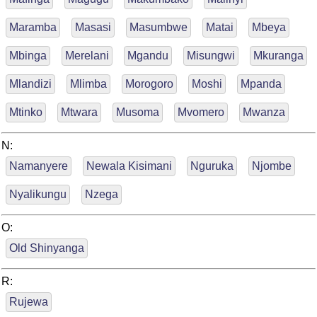
Maramba
Masasi
Masumbwe
Matai
Mbeya
Mbinga
Merelani
Mgandu
Misungwi
Mkuranga
Mlandizi
Mlimba
Morogoro
Moshi
Mpanda
Mtinko
Mtwara
Musoma
Mvomero
Mwanza
N:
Namanyere
Newala Kisimani
Nguruka
Njombe
Nyalikungu
Nzega
O:
Old Shinyanga
R:
Rujewa