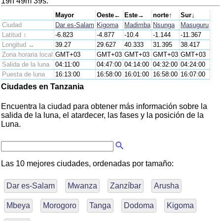
19h 49m 39s.
Mayor
Oeste←
Este→
norte↑
Sur↓
Ciudad
Dar es-Salam
Kigoma
Madimba
Nsunga
Masuguru
Latitud ↕
-6.823
-4.877
-10.4
-1.144
-11.367
Longitud ↔
39.27
29.627
40.333
31.395
38.417
Zona horaria local
GMT+03
GMT+03
GMT+03
GMT+03
GMT+03
Salida de la luna
04:11:00
04:47:00
04:14:00
04:32:00
04:24:00
Puesta de luna
16:13:00
16:58:00
16:01:00
16:58:00
16:07:00
Ciudades en Tanzania
Encuentra la ciudad para obtener más información sobre la
salida de la luna, el atardecer, las fases y la posición de la
Luna.
Las 10 mejores ciudades, ordenadas por tamaño:
Dar es-Salam
Mwanza
Zanzíbar
Arusha
Mbeya
Morogoro
Tanga
Dodoma
Kigoma