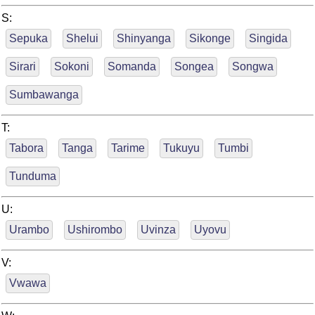
S:
Sepuka
Shelui
Shinyanga
Sikonge
Singida
Sirari
Sokoni
Somanda
Songea
Songwa
Sumbawanga
T:
Tabora
Tanga
Tarime
Tukuyu
Tumbi
Tunduma
U:
Urambo
Ushirombo
Uvinza
Uyovu
V:
Vwawa