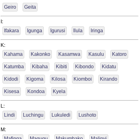
Geiro
Geita
I:
Ifakara
Igunga
Igurusi
Ilula
Iringa
K:
Kahama
Kakonko
Kasamwa
Kasulu
Katoro
Katumba
Kibaha
Kibiti
Kibondo
Kidatu
Kidodi
Kigoma
Kilosa
Kiomboi
Kirando
Kisesa
Kondoa
Kyela
L:
Lindi
Luchingu
Lukuledi
Lushoto
M:
Mafinga
Magugu
Makumbako
Malinyi