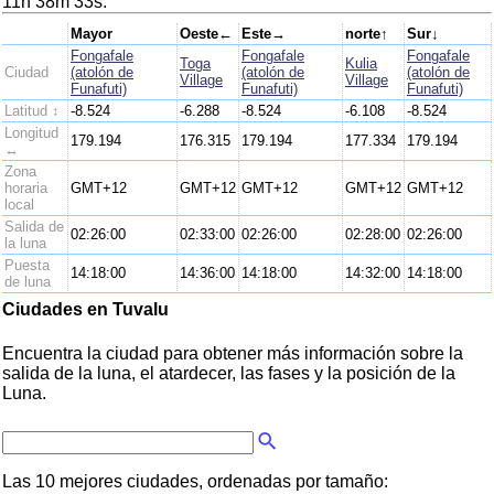
11h 38m 33s.
Mayor
Oeste←
Este→
norte↑
Sur↓
Fongafale
Fongafale
Fongafale
Toga
Kulia
Ciudad
(atolón de
(atolón de
(atolón de
Village
Village
Funafuti)
Funafuti)
Funafuti)
Latitud ↕
-8.524
-6.288
-8.524
-6.108
-8.524
Longitud
179.194
176.315
179.194
177.334
179.194
↔
Zona
horaria
GMT+12
GMT+12
GMT+12
GMT+12
GMT+12
local
Salida de
02:26:00
02:33:00
02:26:00
02:28:00
02:26:00
la luna
Puesta
14:18:00
14:36:00
14:18:00
14:32:00
14:18:00
de luna
Ciudades en Tuvalu
Encuentra la ciudad para obtener más información sobre la
salida de la luna, el atardecer, las fases y la posición de la
Luna.
Las 10 mejores ciudades, ordenadas por tamaño: