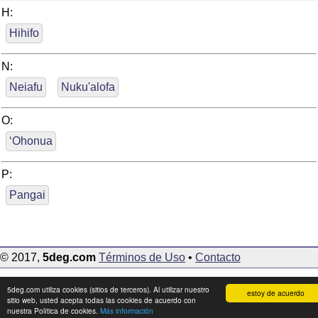
H:
Hihifo
N:
Neiafu
Nuku'alofa
O:
‘Ohonua
P:
Pangai
© 2017,
5deg.com
Términos de Uso
•
Contacto
5deg.com utiliza cookies (sitios de terceros). Al utilizar nuestro
estoy de acuerdo
sitio web, usted acepta todas las cookies de acuerdo con
nuestra Política de cookies.
Más información