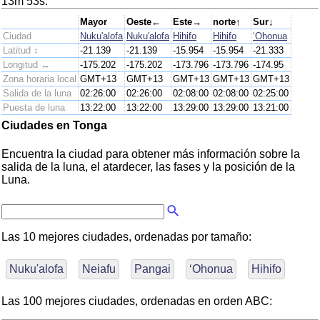
13m 53s.
Mayor
Oeste←
Este→
norte↑
Sur↓
Ciudad
Nuku'alofa
Nuku'alofa
Hihifo
Hihifo
‘Ohonua
Latitud ↕
-21.139
-21.139
-15.954
-15.954
-21.333
Longitud ↔
-175.202
-175.202
-173.796
-173.796
-174.95
Zona horaria local
GMT+13
GMT+13
GMT+13
GMT+13
GMT+13
Salida de la luna
02:26:00
02:26:00
02:08:00
02:08:00
02:25:00
Puesta de luna
13:22:00
13:22:00
13:29:00
13:29:00
13:21:00
Ciudades en Tonga
Encuentra la ciudad para obtener más información sobre la
salida de la luna, el atardecer, las fases y la posición de la
Luna.
Las 10 mejores ciudades, ordenadas por tamaño:
Nuku'alofa
Neiafu
Pangai
‘Ohonua
Hihifo
Las 100 mejores ciudades, ordenadas en orden ABC: