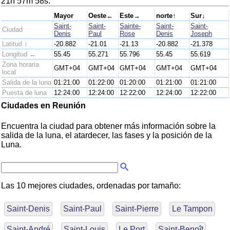
21h 57m 58s.
Mayor
Oeste←
Este→
norte↑
Sur↓
Saint-
Saint-
Sainte-
Saint-
Saint-
Ciudad
Denis
Paul
Rose
Denis
Joseph
Latitud ↕
-20.882
-21.01
-21.13
-20.882
-21.378
Longitud ↔
55.45
55.271
55.796
55.45
55.619
Zona horaria
GMT+04
GMT+04
GMT+04
GMT+04
GMT+04
local
Salida de la luna
01:21:00
01:22:00
01:20:00
01:21:00
01:21:00
Puesta de luna
12:24:00
12:24:00
12:22:00
12:24:00
12:22:00
Ciudades en Reunión
Encuentra la ciudad para obtener más información sobre la
salida de la luna, el atardecer, las fases y la posición de la
Luna.
Las 10 mejores ciudades, ordenadas por tamaño:
Saint-Denis
Saint-Paul
Saint-Pierre
Le Tampon
Saint-André
Saint-Louis
Le Port
Saint-Benoît