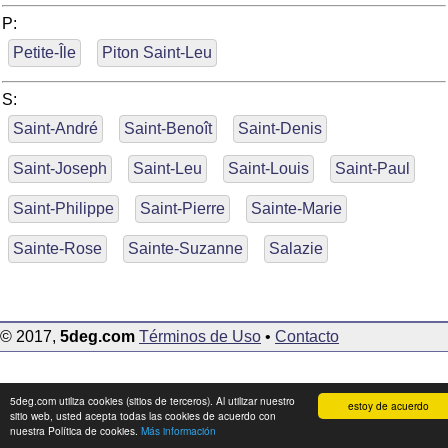
P:
Petite-Île
Piton Saint-Leu
S:
Saint-André
Saint-Benoît
Saint-Denis
Saint-Joseph
Saint-Leu
Saint-Louis
Saint-Paul
Saint-Philippe
Saint-Pierre
Sainte-Marie
Sainte-Rose
Sainte-Suzanne
Salazie
© 2017,
5deg.com
Términos de Uso
•
Contacto
5deg.com utiliza cookies (sitios de terceros). Al utilizar nuestro
estoy de acuerdo
sitio web, usted acepta todas las cookies de acuerdo con
nuestra Política de cookies.
Más información