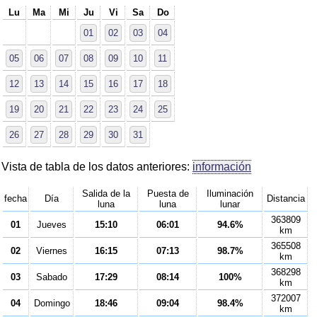
Lu
Ma
Mi
Ju
Vi
Sa
Do
01
02
03
04
05
06
07
08
09
10
11
12
13
14
15
16
17
18
19
20
21
22
23
24
25
26
27
28
29
30
31
Vista de tabla de los datos anteriores:
información
Salida de la
Puesta de
Iluminación
fecha
Día
Distancia
luna
luna
lunar
363809
01
Jueves
15:10
06:01
94.6%
km
365508
02
Viernes
16:15
07:13
98.7%
km
368298
03
Sabado
17:29
08:14
100%
km
372007
04
Domingo
18:46
09:04
98.4%
km