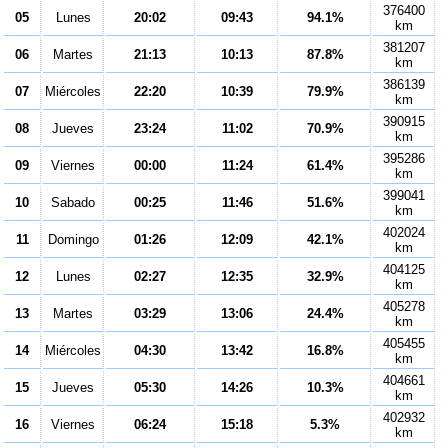
376400
05
Lunes
20:02
09:43
94.1%
km
381207
06
Martes
21:13
10:13
87.8%
km
386139
07
Miércoles
22:20
10:39
79.9%
km
390915
08
Jueves
23:24
11:02
70.9%
km
395286
09
Viernes
00:00
11:24
61.4%
km
399041
10
Sabado
00:25
11:46
51.6%
km
402024
11
Domingo
01:26
12:09
42.1%
km
404125
12
Lunes
02:27
12:35
32.9%
km
405278
13
Martes
03:29
13:06
24.4%
km
405455
14
Miércoles
04:30
13:42
16.8%
km
404661
15
Jueves
05:30
14:26
10.3%
km
402932
16
Viernes
06:24
15:18
5.3%
km