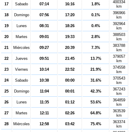
400334
17
Sabado
07:14
16:16
1.8%
km
396966
18
Domingo
07:56
17:20
0.1%
km
392964
19
Lunes
08:31
18:26
0.4%
km
388503
20
Martes
09:01
19:33
2.8%
km
383788
21
Miércoles
09:27
20:39
7.3%
km
379057
22
Jueves
09:51
21:45
13.7%
km
374558
23
Viernes
10:14
22:52
21.9%
km
370543
24
Sabado
10:38
00:00
31.6%
km
367243
25
Domingo
11:04
00:01
42.3%
km
364859
26
Lunes
11:35
01:12
53.6%
km
363539
27
Martes
12:11
02:26
64.8%
km
363374
28
Miércoles
12:58
03:42
75.4%
km