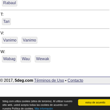
Rabaul
T:
Tari
V:
Vanimo
Vanimo
W:
Wabag
Wau
Wewak
© 2017,
5deg.com
Términos de Uso
•
Contacto
5deg.com utiliza cookies (sitios de terceros). Al utilizar nuestro
estoy de acuerdo
sitio web, usted acepta todas las cookies de acuerdo con
nuestra Política de cookies.
Más información