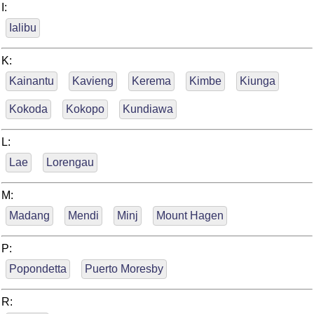
I:
Ialibu
K:
Kainantu
Kavieng
Kerema
Kimbe
Kiunga
Kokoda
Kokopo
Kundiawa
L:
Lae
Lorengau
M:
Madang
Mendi
Minj
Mount Hagen
P:
Popondetta
Puerto Moresby
R: