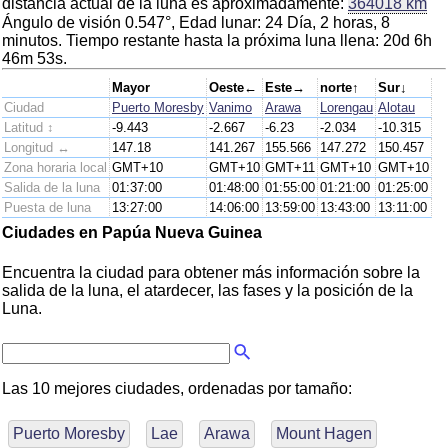
distancia actual de la luna es aproximadamente:
364018 km
Ángulo de visión 0.547°, Edad lunar: 24 Día, 2 horas, 8
minutos. Tiempo restante hasta la próxima luna llena: 20d 6h
46m 53s.
Mayor
Oeste←
Este→
norte↑
Sur↓
Ciudad
Puerto Moresby
Vanimo
Arawa
Lorengau
Alotau
Latitud ↕
-9.443
-2.667
-6.23
-2.034
-10.315
Longitud ↔
147.18
141.267
155.566
147.272
150.457
Zona horaria local
GMT+10
GMT+10
GMT+11
GMT+10
GMT+10
Salida de la luna
01:37:00
01:48:00
01:55:00
01:21:00
01:25:00
Puesta de luna
13:27:00
14:06:00
13:59:00
13:43:00
13:11:00
Ciudades en Papúa Nueva Guinea
Encuentra la ciudad para obtener más información sobre la
salida de la luna, el atardecer, las fases y la posición de la
Luna.
Las 10 mejores ciudades, ordenadas por tamaño:
Puerto Moresby
Lae
Arawa
Mount Hagen