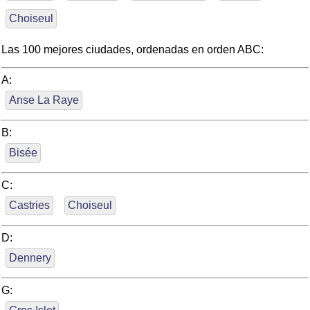
Choiseul
Las 100 mejores ciudades, ordenadas en orden ABC:
A:
Anse La Raye
B:
Bisée
C:
Castries
Choiseul
D:
Dennery
G: