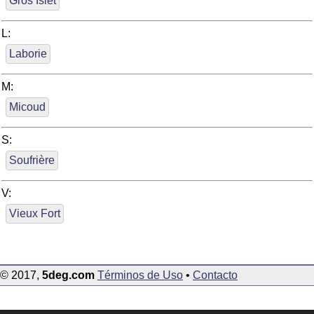
Gros Islet
L:
Laborie
M:
Micoud
S:
Soufrière
V:
Vieux Fort
© 2017,
5deg.com
Términos de Uso
•
Contacto