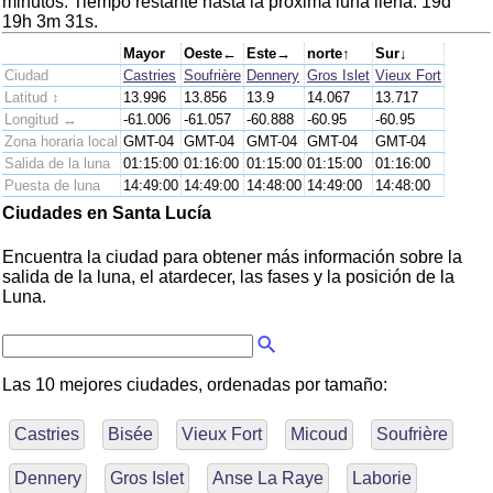
minutos. Tiempo restante hasta la próxima luna llena: 19d
19h 3m 31s.
Mayor
Oeste←
Este→
norte↑
Sur↓
Ciudad
Castries
Soufrière
Dennery
Gros Islet
Vieux Fort
Latitud ↕
13.996
13.856
13.9
14.067
13.717
Longitud ↔
-61.006
-61.057
-60.888
-60.95
-60.95
Zona horaria local
GMT-04
GMT-04
GMT-04
GMT-04
GMT-04
Salida de la luna
01:15:00
01:16:00
01:15:00
01:15:00
01:16:00
Puesta de luna
14:49:00
14:49:00
14:48:00
14:49:00
14:48:00
Ciudades en Santa Lucía
Encuentra la ciudad para obtener más información sobre la
salida de la luna, el atardecer, las fases y la posición de la
Luna.
Las 10 mejores ciudades, ordenadas por tamaño:
Castries
Bisée
Vieux Fort
Micoud
Soufrière
Dennery
Gros Islet
Anse La Raye
Laborie