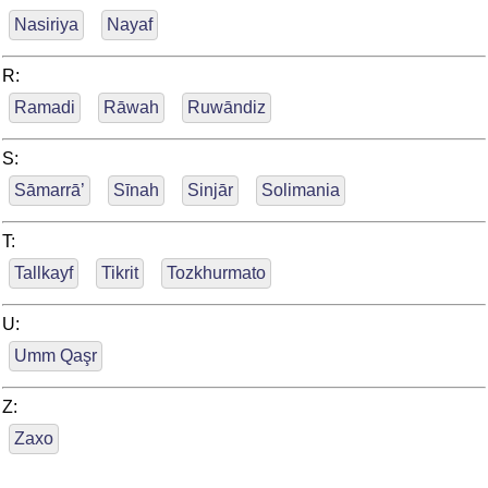
Nasiriya
Nayaf
R:
Ramadi
Rāwah
Ruwāndiz
S:
Sāmarrā’
Sīnah
Sinjār
Solimania
T:
Tallkayf
Tikrit
Tozkhurmato
U:
Umm Qaşr
Z:
Zaxo