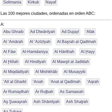
Solimania
Kirkuk
Nayaf
Las 100 mejores ciudades, ordenadas en orden ABC:
A:
Abu Ghraib
Ad Dīwānīyah
Ad Dujayl
‘Afak
Al ‘Amārah
Al ‘Azīzīyah
Al Başrah al Qadīmah
Al Fāw
Al-Hamdaniya
Al Hārithah
Al Ḩayy
Al Ḩillah
Al Hindīyah
Al Mawşil al Jadīdah
Al Miqdādīyah
Al Mishkhāb
Al Musayyib
‘Alī al Gharbī
‘Anah
‘Anat al Qadīmah
‘Aqrah
Ar Rumaythah
Ar Ruţbah
As Samawah
Aş Şuwayrah
Ash Shāmīyah
Ash Shaţrah
Az Zubayr