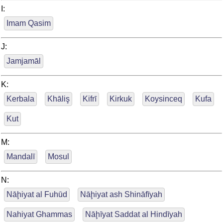
I:
Imam Qasim
J:
Jamjamāl
K:
Kerbala
Khāliş
Kifrī
Kirkuk
Koysinceq
Kufa
Kut
M:
Mandalī
Mosul
N:
Nāḩiyat al Fuhūd
Nāḩiyat ash Shināfīyah
Nahiyat Ghammas
Nāḩīyat Saddat al Hindīyah