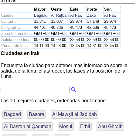
31m 8s.
Mayor
Oeste←
Este→
norte↑
Sur↓
Ciudad
Bagdad
Ar Ruţbah
Al Fāw
Zaxo
Al Fāw
Latitud ↕
33.341
33.037
29.974
37.149
29.974
Longitud ↔
44.401
40.286
48.473
42.686
48.473
Zona horaria local
GMT+03
GMT+03
GMT+03
GMT+03
GMT+03
Salida de la luna
00:00:00
00:00:00
23:58:00
23:59:00
23:58:00
Puesta de luna
14:11:00
14:28:00
13:45:00
14:31:00
13:45:00
Ciudades en Irak
Encuentra la ciudad para obtener más información sobre la
salida de la luna, el atardecer, las fases y la posición de la
Luna.
Las 10 mejores ciudades, ordenadas por tamaño:
Bagdad
Basora
Al Mawşil al Jadīdah
Al Başrah al Qadīmah
Mosul
Erbil
Abu Ghraib