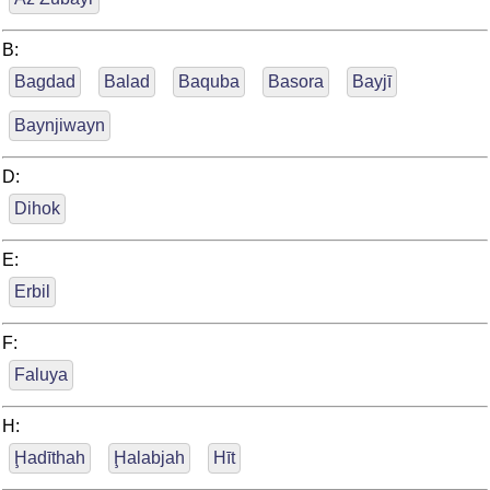
B:
Bagdad
Balad
Baquba
Basora
Bayjī
Baynjiwayn
D:
Dihok
E:
Erbil
F:
Faluya
H:
Ḩadīthah
Ḩalabjah
Hīt