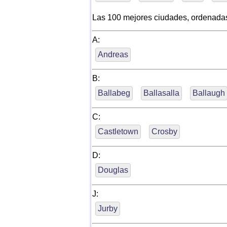
Las 100 mejores ciudades, ordenada
A:
Andreas
B:
Ballabeg
Ballasalla
Ballaugh
C:
Castletown
Crosby
D:
Douglas
J:
Jurby