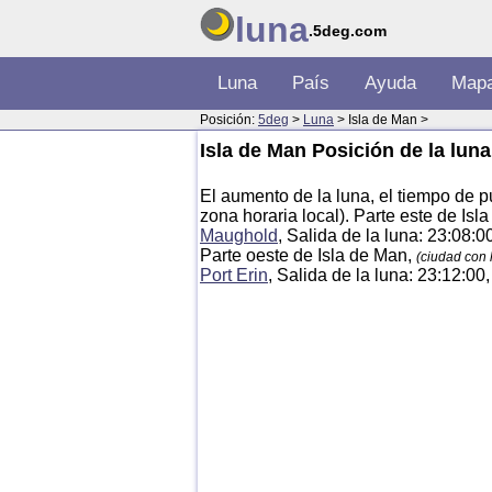
luna
.5deg.com
Luna
País
Ayuda
Map
Posición:
5deg
>
Luna
> Isla de Man >
Isla de Man Posición de la luna
El aumento de la luna, el tiempo de pu
zona horaria local). Parte este de Is
Maughold
, Salida de la luna: 23:08:0
Parte oeste de Isla de Man,
(ciudad con
Port Erin
, Salida de la luna: 23:12:00