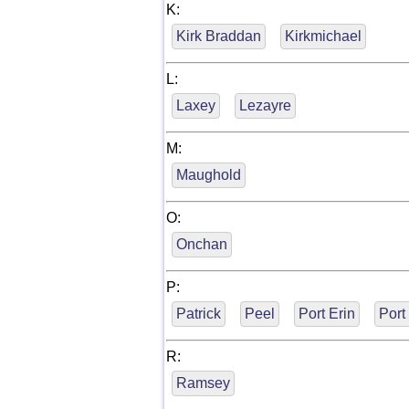
K:
Kirk Braddan
Kirkmichael
L:
Laxey
Lezayre
M:
Maughold
O:
Onchan
P:
Patrick
Peel
Port Erin
Port
R:
Ramsey