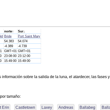
norte↑
Sur↓
ld
Bride
Port Saint Mary
54.383
54.074
-4.389
-4.739
1
GMT+01
GMT+01
0
23:08:00
23:12:00
0
15:49:00
15:49:00
nformación sobre la salida de la luna, el atardecer, las fases y
 por tamaño:
t Erin
Castletown
Laxey
Andreas
Ballabeg
Ball