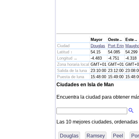
Mayor
Oeste←
Este→
Ciudad
Douglas
Port Erin
Maugho
Latitud ↕
54.15
54.085
54.299
Longitud ↔
-4.483
-4.751
-4.318
Zona horaria local
GMT+01
GMT+01
GMT+0
Salida de la luna
23:10:00
23:12:00
23:08:0
Puesta de luna
15:48:00
15:49:00
15:48:0
Ciudades en Isla de Man
Encuentra la ciudad para obtener más i
Las 10 mejores ciudades, ordenadas
Douglas
Ramsey
Peel
Por