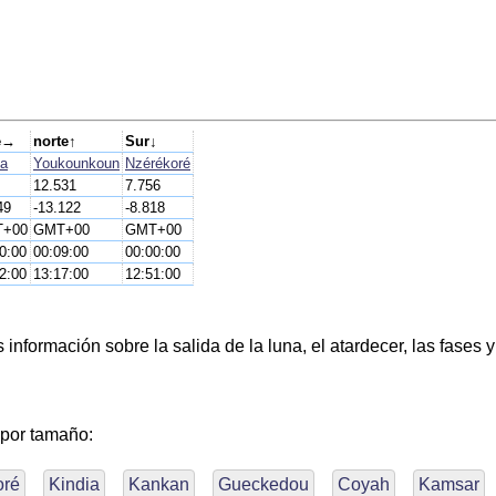
e→
norte↑
Sur↓
la
Youkounkoun
Nzérékoré
12.531
7.756
49
-13.122
-8.818
+00
GMT+00
GMT+00
0:00
00:09:00
00:00:00
2:00
13:17:00
12:51:00
nformación sobre la salida de la luna, el atardecer, las fases y
 por tamaño:
oré
Kindia
Kankan
Gueckedou
Coyah
Kamsar