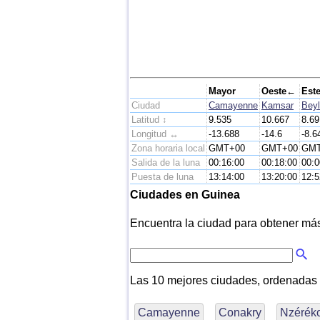
Mayor
Oeste←
Est
Ciudad
Camayenne
Kamsar
Bey
Latitud ↕
9.535
10.667
8.69
Longitud ↔
-13.688
-14.6
-8.6
Zona horaria local
GMT+00
GMT+00
GMT
Salida de la luna
00:16:00
00:18:00
00:0
Puesta de luna
13:14:00
13:20:00
12:5
Ciudades en Guinea
Encuentra la ciudad para obtener más i
Las 10 mejores ciudades, ordenadas
Camayenne
Conakry
Nzérék