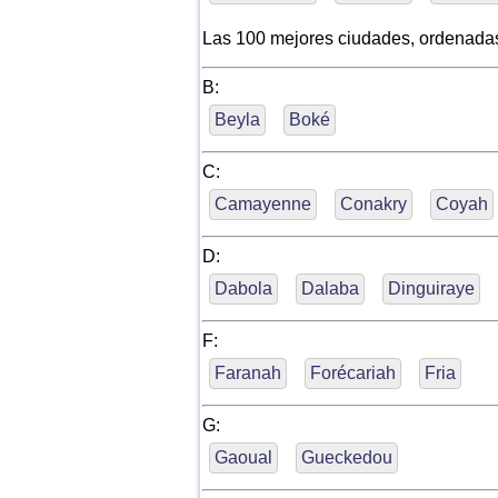
Las 100 mejores ciudades, ordenada
B:
Beyla
Boké
C:
Camayenne
Conakry
Coyah
D:
Dabola
Dalaba
Dinguiraye
F:
Faranah
Forécariah
Fria
G:
Gaoual
Gueckedou