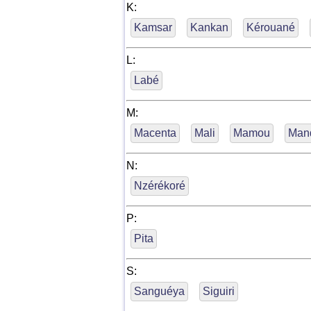
K:
Kamsar
Kankan
Kérouané
L:
Labé
M:
Macenta
Mali
Mamou
Man
N:
Nzérékoré
P:
Pita
S:
Sanguéya
Siguiri