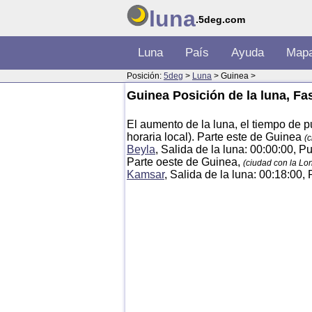
luna
.5deg.com
Luna
País
Ayuda
Map
Posición:
5deg
>
Luna
> Guinea >
Guinea Posición de la luna, Fa
El aumento de la luna, el tiempo de p
horaria local). Parte este de Guinea
(
Beyla
, Salida de la luna: 00:00:00, P
Parte oeste de Guinea,
(ciudad con la L
Kamsar
, Salida de la luna: 00:18:00,