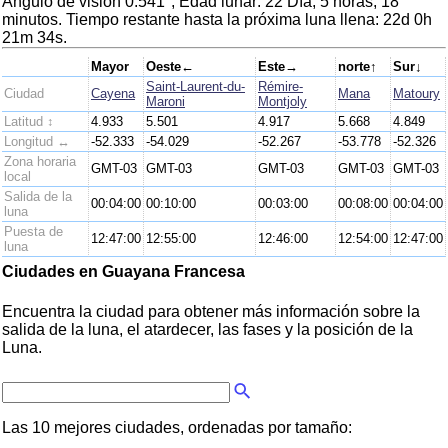
Ángulo de visión 0.541°, Edad lunar: 22 Día, 5 horas, 18
minutos. Tiempo restante hasta la próxima luna llena: 22d 0h
21m 34s.
Mayor
Oeste←
Este→
norte↑
Sur↓
Saint-Laurent-du-
Rémire-
Ciudad
Cayena
Mana
Matoury
Maroni
Montjoly
Latitud ↕
4.933
5.501
4.917
5.668
4.849
Longitud ↔
-52.333
-54.029
-52.267
-53.778
-52.326
Zona horaria
GMT-03
GMT-03
GMT-03
GMT-03
GMT-03
local
Salida de la
00:04:00
00:10:00
00:03:00
00:08:00
00:04:00
luna
Puesta de
12:47:00
12:55:00
12:46:00
12:54:00
12:47:00
luna
Ciudades en Guayana Francesa
Encuentra la ciudad para obtener más información sobre la
salida de la luna, el atardecer, las fases y la posición de la
Luna.
Las 10 mejores ciudades, ordenadas por tamaño: