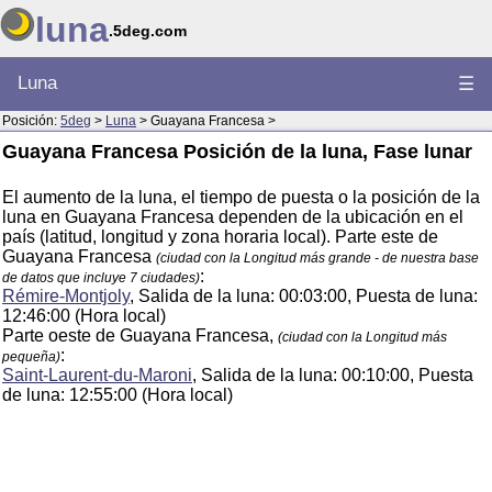
luna
.5deg.com
Luna
☰
Posición:
5deg
>
Luna
> Guayana Francesa >
Guayana Francesa Posición de la luna, Fase lunar
El aumento de la luna, el tiempo de puesta o la posición de la
luna en Guayana Francesa dependen de la ubicación en el
país (latitud, longitud y zona horaria local). Parte este de
Guayana Francesa
(ciudad con la Longitud más grande - de nuestra base
:
de datos que incluye 7 ciudades)
Rémire-Montjoly
, Salida de la luna: 00:03:00, Puesta de luna:
12:46:00 (Hora local)
Parte oeste de Guayana Francesa,
(ciudad con la Longitud más
:
pequeña)
Saint-Laurent-du-Maroni
, Salida de la luna: 00:10:00, Puesta
de luna: 12:55:00 (Hora local)