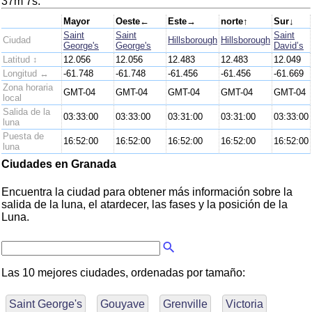
37m 7s.
Mayor
Oeste←
Este→
norte↑
Sur↓
Saint
Saint
Saint
Ciudad
Hillsborough
Hillsborough
George's
George's
David’s
Latitud ↕
12.056
12.056
12.483
12.483
12.049
Longitud ↔
-61.748
-61.748
-61.456
-61.456
-61.669
Zona horaria
GMT-04
GMT-04
GMT-04
GMT-04
GMT-04
local
Salida de la
03:33:00
03:33:00
03:31:00
03:31:00
03:33:00
luna
Puesta de
16:52:00
16:52:00
16:52:00
16:52:00
16:52:00
luna
Ciudades en Granada
Encuentra la ciudad para obtener más información sobre la
salida de la luna, el atardecer, las fases y la posición de la
Luna.
Las 10 mejores ciudades, ordenadas por tamaño:
Saint George's
Gouyave
Grenville
Victoria