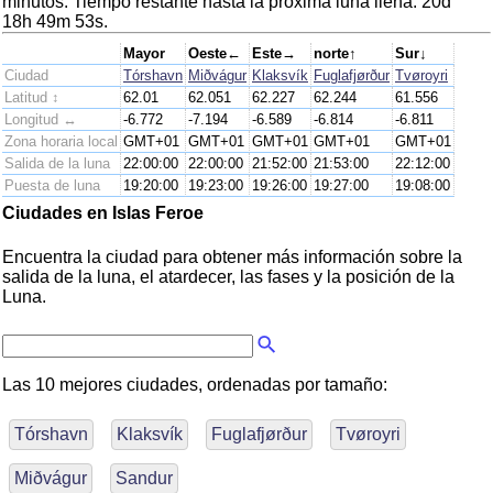
minutos. Tiempo restante hasta la próxima luna llena: 20d
18h 49m 53s.
Mayor
Oeste←
Este→
norte↑
Sur↓
Ciudad
Tórshavn
Miðvágur
Klaksvík
Fuglafjørður
Tvøroyri
Latitud ↕
62.01
62.051
62.227
62.244
61.556
Longitud ↔
-6.772
-7.194
-6.589
-6.814
-6.811
Zona horaria local
GMT+01
GMT+01
GMT+01
GMT+01
GMT+01
Salida de la luna
22:00:00
22:00:00
21:52:00
21:53:00
22:12:00
Puesta de luna
19:20:00
19:23:00
19:26:00
19:27:00
19:08:00
Ciudades en Islas Feroe
Encuentra la ciudad para obtener más información sobre la
salida de la luna, el atardecer, las fases y la posición de la
Luna.
Las 10 mejores ciudades, ordenadas por tamaño:
Tórshavn
Klaksvík
Fuglafjørður
Tvøroyri
Miðvágur
Sandur