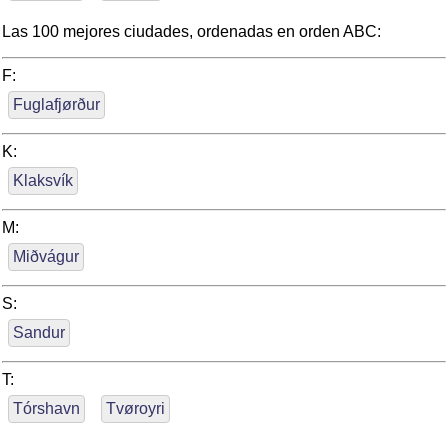
Las 100 mejores ciudades, ordenadas en orden ABC:
F:
Fuglafjørður
K:
Klaksvík
M:
Miðvágur
S:
Sandur
T:
Tórshavn
Tvøroyri