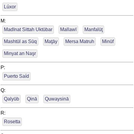
Lúxor
M:
Madīnat Sittah Uktūbar
Mallawī
Manfalūţ
Mashtūl as Sūq
Maţāy
Mersa Matruh
Minūf
Minyat an Naşr
P:
Puerto Saíd
Q:
Qalyūb
Qinā
Quwaysinā
R:
Rosetta