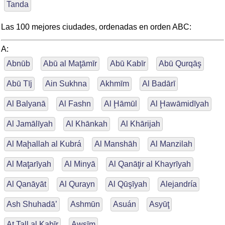
Tanda
Las 100 mejores ciudades, ordenadas en orden ABC:
A:
Abnūb
Abū al Maţāmīr
Abū Kabīr
Abū Qurqāş
Abū Tīj
Ain Sukhna
Akhmīm
Al Badārī
Al Balyanā
Al Fashn
Al Ḩāmūl
Al Ḩawāmidīyah
Al Jamālīyah
Al Khānkah
Al Khārijah
Al Maḩallah al Kubrá
Al Manshāh
Al Manzilah
Al Maţarīyah
Al Minyā
Al Qanāţir al Khayrīyah
Al Qanāyāt
Al Qurayn
Al Qūşīyah
Alejandría
Ash Shuhadā’
Ashmūn
Asuán
Asyūţ
At Tall al Kabīr
Awsīm