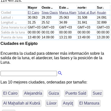
11h 4m 32s.
Mayor
Oeste←
Este→
norte↑
Sur↓
Ciudad
El Cairo
Siwa Oasis
Marsa Alam
‘Izbat al Burj
Asuán
Latitud ↕
30.063
29.203
25.063
31.508
24.091
Longitud ↔
31.25
25.52
34.89
31.841
32.899
Zona horaria local
GMT+03
GMT+03
GMT+03
GMT+03
GMT+03
Salida de la luna
00:00:00
00:01:00
00:00:00
00:00:00
00:00:00
Puesta de luna
13:48:00
14:09:00
13:21:00
13:49:00
13:28:00
Ciudades en Egipto
Encuentra la ciudad para obtener más información sobre la
salida de la luna, el atardecer, las fases y la posición de la
Luna.
Las 10 mejores ciudades, ordenadas por tamaño:
El Cairo
Alejandría
Guiza
Puerto Saíd
Suez
Al Maḩallah al Kubrá
Lúxor
Asyūţ
El Mansura