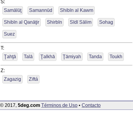
S:
Samālūţ
Samannūd
Shibīn al Kawm
Shibīn al Qanāţir
Shirbīn
Sīdī Sālim
Sohag
Suez
T:
Ţahţā
Talā
Ţalkhā
Ţāmiyah
Tanda
Toukh
Z:
Zagazig
Ziftá
© 2017,
5deg.com
Términos de Uso
•
Contacto