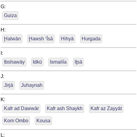
G:
Guiza
H:
Ḩalwān
Ḩawsh ‘Īsá
Hihyā
Hurgada
I:
Ibshawāy
Idkū
Ismailía
Iţsā
J:
Jirjā
Juhaynah
K:
Kafr ad Dawwār
Kafr ash Shaykh
Kafr az Zayyāt
Kom Ombo
Kousa
L: