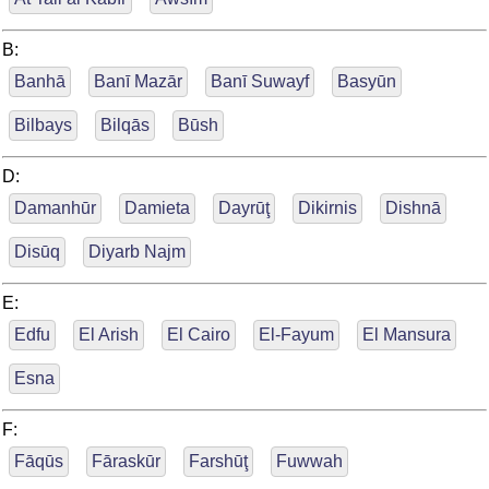
B:
Banhā
Banī Mazār
Banī Suwayf
Basyūn
Bilbays
Bilqās
Būsh
D:
Damanhūr
Damieta
Dayrūţ
Dikirnis
Dishnā
Disūq
Diyarb Najm
E:
Edfu
El Arish
El Cairo
El-Fayum
El Mansura
Esna
F:
Fāqūs
Fāraskūr
Farshūţ
Fuwwah