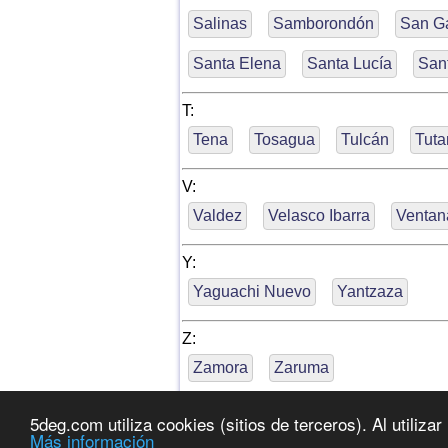
Salinas
Samborondón
San Ga
Santa Elena
Santa Lucía
San
T:
Tena
Tosagua
Tulcán
Tuta
V:
Valdez
Velasco Ibarra
Ventan
Y:
Yaguachi Nuevo
Yantzaza
Z:
Zamora
Zaruma
5deg.com utiliza cookies (sitios de terceros). Al utiliz
Más información