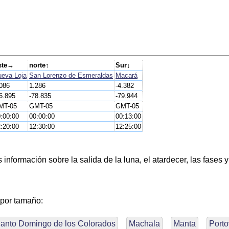
ste→
norte↑
Sur↓
eva Loja
San Lorenzo de Esmeraldas
Macará
086
1.286
-4.382
6.895
-78.835
-79.944
MT-05
GMT-05
GMT-05
:00:00
00:00:00
00:13:00
:20:00
12:30:00
12:25:00
nformación sobre la salida de la luna, el atardecer, las fases y
 por tamaño:
anto Domingo de los Colorados
Machala
Manta
Porto