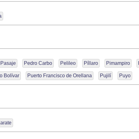
a
Pasaje
Pedro Carbo
Pelileo
Píllaro
Pimampiro
o Bolívar
Puerto Francisco de Orellana
Pujilí
Puyo
arate