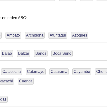
s en orden ABC:
o
Ambato
Archidona
Atuntaqui
Azogues
Baláo
Balzar
Baños
Boca Suno
Catacocha
Catamayo
Catarama
Cayambe
Chon
tacachi
Cuenca
ldas