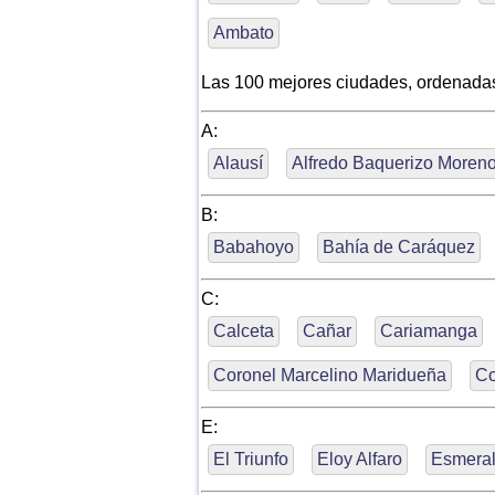
Ambato
Las 100 mejores ciudades, ordenada
A:
Alausí
Alfredo Baquerizo Moren
B:
Babahoyo
Bahía de Caráquez
C:
Calceta
Cañar
Cariamanga
Coronel Marcelino Maridueña
Co
E:
El Triunfo
Eloy Alfaro
Esmera