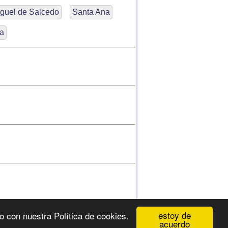
guel de Salcedo
Santa Ana
a
estoy de
do con nuestra Política de cookies.
acuerdo