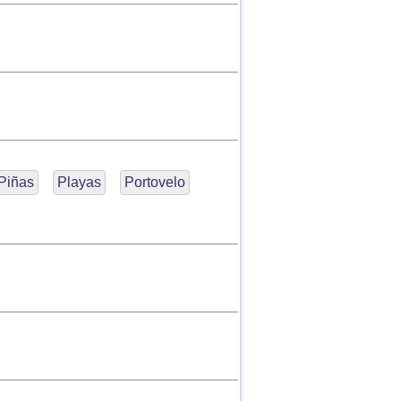
Piñas
Playas
Portovelo