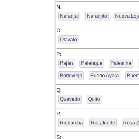
N:
Naranjal
Naranjito
Nueva Loj
O:
Otavalo
P:
Paján
Palenque
Palestina
Portoviejo
Puerto Ayora
Puert
Q:
Quevedo
Quito
R:
Riobamba
Rocafuerte
Rosa Z
S: