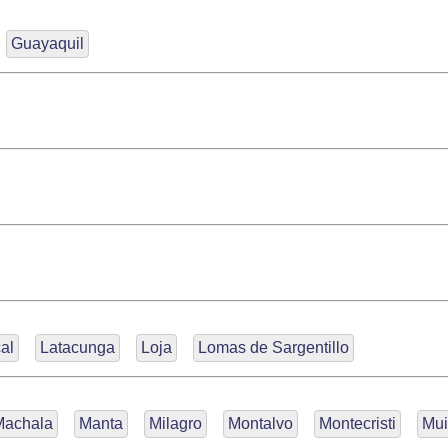
Guayaquil
al
Latacunga
Loja
Lomas de Sargentillo
Machala
Manta
Milagro
Montalvo
Montecristi
Mui