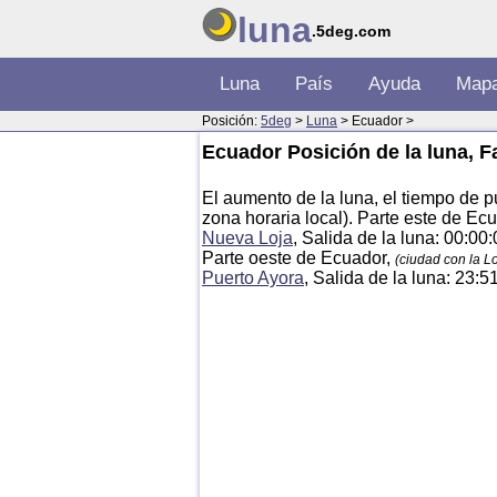
luna
.5deg.com
Luna
País
Ayuda
Map
Posición:
5deg
>
Luna
> Ecuador >
Ecuador Posición de la luna, F
El aumento de la luna, el tiempo de p
zona horaria local). Parte este de E
Nueva Loja
, Salida de la luna: 00:00
Parte oeste de Ecuador,
(ciudad con la 
Puerto Ayora
, Salida de la luna: 23:5