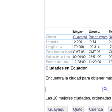
Mayor
Oeste←
E
Ciudad
Guayaquil
Puerto Ayora
Nu
Latitud ↕
-2.206
-0.74
0.
Longitud ↔
-79.908
-90.314
-7
Zona horaria local
GMT-05
GMT-06
G
Salida de la luna
00:09:00
23:51:00
00
Puesta de luna
12:28:00
11:20:00
12
Ciudades en Ecuador
Encuentra la ciudad para obtener más i
Las 10 mejores ciudades, ordenadas
Guayaquil
Quito
Cuenca
S