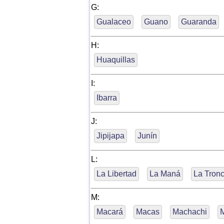
G:
Gualaceo
Guano
Guaranda
H:
Huaquillas
I:
Ibarra
J:
Jipijapa
Junín
L:
La Libertad
La Maná
La Tronc
M:
Macará
Macas
Machachi