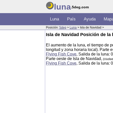
luna
.5deg.com
Luna
País
Ayuda
Map
Posición:
5deg
>
Luna
> Isla de Navidad >
Isla de Navidad Posición de la 
El aumento de la luna, el tiempo de pu
longitud y zona horaria local). Parte 
Flying Fish Cove
, Salida de la luna:
Parte oeste de Isla de Navidad,
(ciuda
Flying Fish Cove
, Salida de la luna: