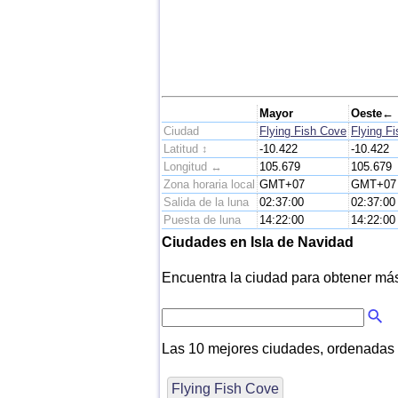
Mayor
Oeste←
Ciudad
Flying Fish Cove
Flying F
Latitud ↕
-10.422
-10.422
Longitud ↔
105.679
105.679
Zona horaria local
GMT+07
GMT+07
Salida de la luna
02:37:00
02:37:00
Puesta de luna
14:22:00
14:22:00
Ciudades en Isla de Navidad
Encuentra la ciudad para obtener más i
Las 10 mejores ciudades, ordenadas
Flying Fish Cove