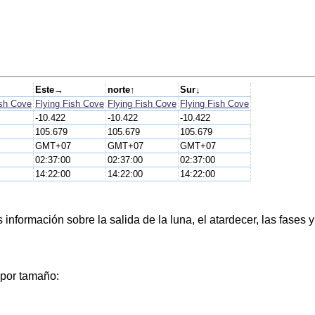
Este→
norte↑
Sur↓
ish Cove
Flying Fish Cove
Flying Fish Cove
Flying Fish Cove
-10.422
-10.422
-10.422
105.679
105.679
105.679
GMT+07
GMT+07
GMT+07
02:37:00
02:37:00
02:37:00
14:22:00
14:22:00
14:22:00
nformación sobre la salida de la luna, el atardecer, las fases y
 por tamaño: