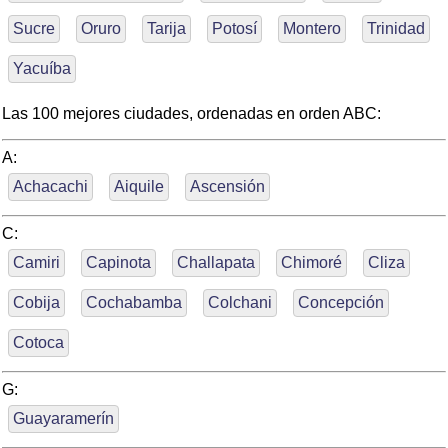
Sucre
Oruro
Tarija
Potosí
Montero
Trinidad
Yacuíba
Las 100 mejores ciudades, ordenadas en orden ABC:
A:
Achacachi
Aiquile
Ascensión
C:
Camiri
Capinota
Challapata
Chimoré
Cliza
Cobija
Cochabamba
Colchani
Concepción
Cotoca
G:
Guayaramerín