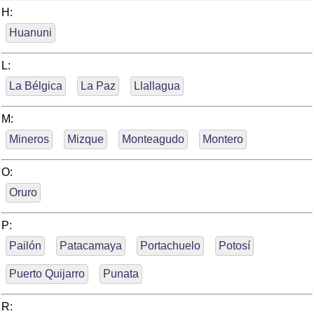
H:
Huanuni
L:
La Bélgica
La Paz
Llallagua
M:
Mineros
Mizque
Monteagudo
Montero
O:
Oruro
P:
Pailón
Patacamaya
Portachuelo
Potosí
Puerto Quijarro
Punata
R: