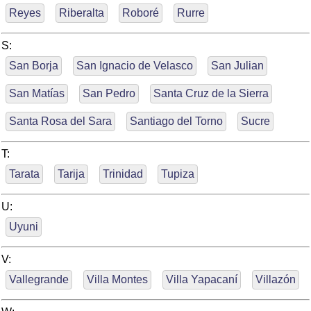
Reyes
Riberalta
Roboré
Rurre
S:
San Borja
San Ignacio de Velasco
San Julian
San Matías
San Pedro
Santa Cruz de la Sierra
Santa Rosa del Sara
Santiago del Torno
Sucre
T:
Tarata
Tarija
Trinidad
Tupiza
U:
Uyuni
V:
Vallegrande
Villa Montes
Villa Yapacaní
Villazón