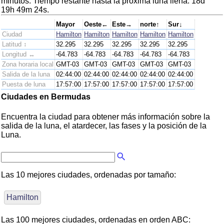
minutos. Tiempo restante hasta la próxima luna llena: 18d
19h 49m 24s.
Mayor
Oeste←
Este→
norte↑
Sur↓
Ciudad
Hamilton
Hamilton
Hamilton
Hamilton
Hamilton
Latitud ↕
32.295
32.295
32.295
32.295
32.295
Longitud ↔
-64.783
-64.783
-64.783
-64.783
-64.783
Zona horaria local
GMT-03
GMT-03
GMT-03
GMT-03
GMT-03
Salida de la luna
02:44:00
02:44:00
02:44:00
02:44:00
02:44:00
Puesta de luna
17:57:00
17:57:00
17:57:00
17:57:00
17:57:00
Ciudades en Bermudas
Encuentra la ciudad para obtener más información sobre la
salida de la luna, el atardecer, las fases y la posición de la
Luna.
Las 10 mejores ciudades, ordenadas por tamaño:
Hamilton
Las 100 mejores ciudades, ordenadas en orden ABC: