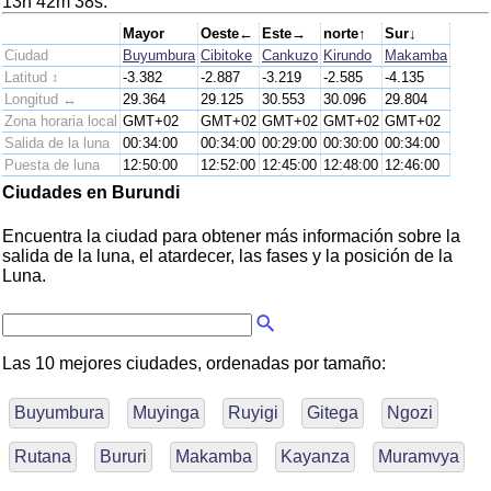
13h 42m 38s.
Mayor
Oeste←
Este→
norte↑
Sur↓
Ciudad
Buyumbura
Cibitoke
Cankuzo
Kirundo
Makamba
Latitud ↕
-3.382
-2.887
-3.219
-2.585
-4.135
Longitud ↔
29.364
29.125
30.553
30.096
29.804
Zona horaria local
GMT+02
GMT+02
GMT+02
GMT+02
GMT+02
Salida de la luna
00:34:00
00:34:00
00:29:00
00:30:00
00:34:00
Puesta de luna
12:50:00
12:52:00
12:45:00
12:48:00
12:46:00
Ciudades en Burundi
Encuentra la ciudad para obtener más información sobre la
salida de la luna, el atardecer, las fases y la posición de la
Luna.
Las 10 mejores ciudades, ordenadas por tamaño:
Buyumbura
Muyinga
Ruyigi
Gitega
Ngozi
Rutana
Bururi
Makamba
Kayanza
Muramvya