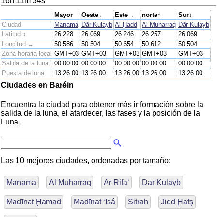
16h 11m 34s.
Mayor
Oeste←
Este→
norte↑
Sur↓
Ciudad
Manama
Dār Kulayb
Al Ḩadd
Al Muharraq
Dār Kulayb
Latitud ↕
26.228
26.069
26.246
26.257
26.069
Longitud ↔
50.586
50.504
50.654
50.612
50.504
Zona horaria local
GMT+03
GMT+03
GMT+03
GMT+03
GMT+03
Salida de la luna
00:00:00
00:00:00
00:00:00
00:00:00
00:00:00
Puesta de luna
13:26:00
13:26:00
13:26:00
13:26:00
13:26:00
Ciudades en Baréin
Encuentra la ciudad para obtener más información sobre la
salida de la luna, el atardecer, las fases y la posición de la
Luna.
Las 10 mejores ciudades, ordenadas por tamaño:
Manama
Al Muharraq
Ar Rifā‘
Dār Kulayb
Madīnat Ḩamad
Madīnat ‘Īsá
Sitrah
Jidd Ḩafş