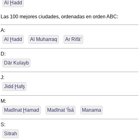
Al Ḩadd
Las 100 mejores ciudades, ordenadas en orden ABC:
A:
Al Ḩadd
Al Muharraq
Ar Rifā‘
D:
Dār Kulayb
J:
Jidd Ḩafş
M:
Madīnat Ḩamad
Madīnat ‘Īsá
Manama
S:
Sitrah