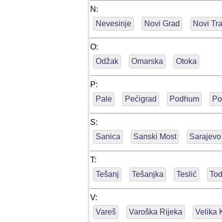
N:
Nevesinje
Novi Grad
Novi Tr
O:
Odžak
Omarska
Otoka
P:
Pale
Pećigrad
Podhum
Po
S:
Sanica
Sanski Most
Sarajevo
T:
Tešanj
Tešanjka
Teslić
Tod
V:
Vareš
Varoška Rijeka
Velika 