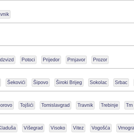
avnik
dzvizd
Potoci
Prijedor
Prnjavor
Prozor
Šekovići
Šipovo
Široki Brijeg
Sokolac
Srbac
orovo
Tojšići
Tomislavgrad
Travnik
Trebinje
Trn
Kladuša
Višegrad
Visoko
Vitez
Vogošća
Vrnogr