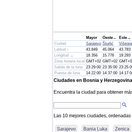
Mayor
Oeste←
Este→
Ciudad
Sarajevo
Šturlić
Višegr
Latitud ↕
43.849
45.064
43.783
Longitud ↔
18.356
15.778
19.293
Zona horaria local
GMT+02
GMT+02
GMT+0
Salida de la luna
23:29:00
23:35:00
23:25:0
Puesta de luna
14:22:00
14:37:00
14:17:0
Ciudades en Bosnia y Herzegovin
Encuentra la ciudad para obtener más i
Las 10 mejores ciudades, ordenadas
Sarajevo
Bania Luka
Zenica