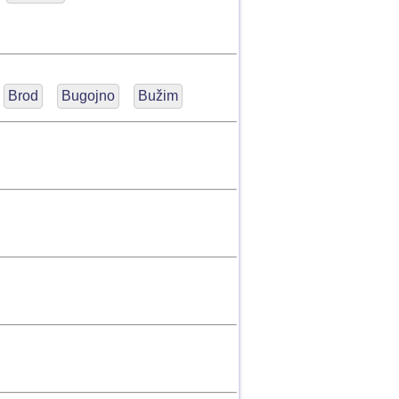
Brod
Bugojno
Bužim