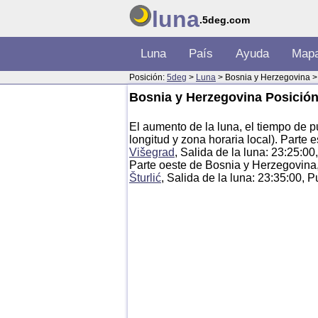
luna
.5deg.com
Luna
País
Ayuda
Map
Posición:
5deg
>
Luna
> Bosnia y Herzegovina >
Bosnia y Herzegovina Posición 
El aumento de la luna, el tiempo de p
longitud y zona horaria local). Parte
Višegrad
, Salida de la luna: 23:25:00
Parte oeste de Bosnia y Herzegovina
Šturlić
, Salida de la luna: 23:35:00, 