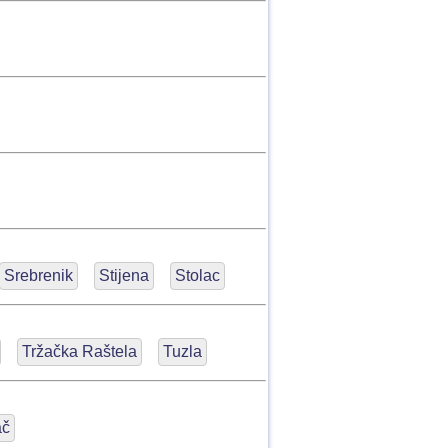
Srebrenik
Stijena
Stolac
Tržačka Raštela
Tuzla
ač