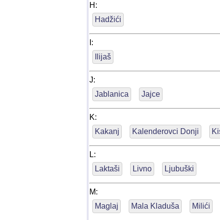
H:
Hadžići
I:
Ilijaš
J:
Jablanica
Jajce
K:
Kakanj
Kalenderovci Donji
Ki
L:
Laktaši
Livno
Ljubuški
M:
Maglaj
Mala Kladuša
Milići