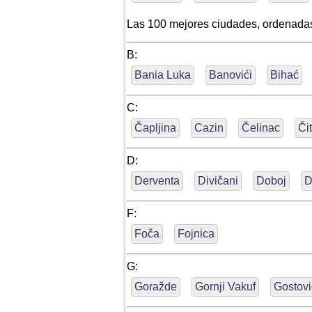
Las 100 mejores ciudades, ordenada
B:
Bania Luka
Banovići
Bihać
C:
Čapljina
Cazin
Čelinac
Či
D:
Derventa
Divičani
Doboj
D
F:
Foča
Fojnica
G:
Goražde
Gornji Vakuf
Gostovi