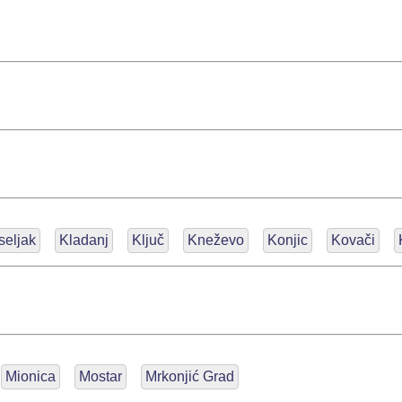
seljak
Kladanj
Ključ
Kneževo
Konjic
Kovači
Mionica
Mostar
Mrkonjić Grad