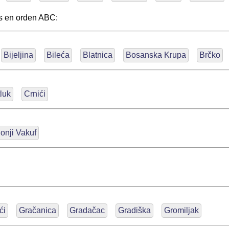
s en orden ABC:
Bijeljina
Bileća
Blatnica
Bosanska Krupa
Brčko
tluk
Crnići
onji Vakuf
ći
Gračanica
Gradačac
Gradiška
Gromiljak