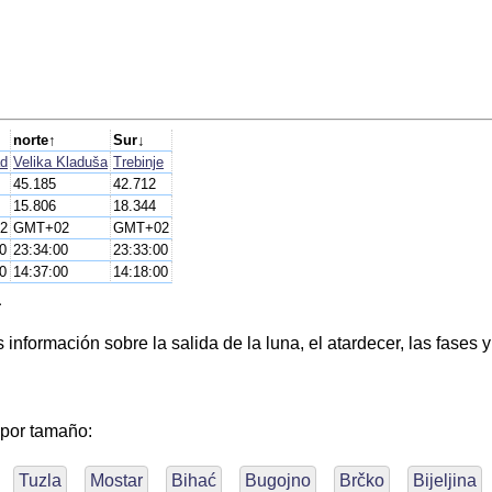
norte↑
Sur↓
ad
Velika Kladuša
Trebinje
45.185
42.712
15.806
18.344
2
GMT+02
GMT+02
0
23:34:00
23:33:00
0
14:37:00
14:18:00
a
nformación sobre la salida de la luna, el atardecer, las fases y
 por tamaño:
Tuzla
Mostar
Bihać
Bugojno
Brčko
Bijeljina