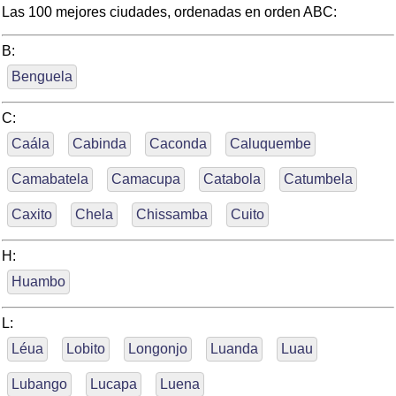
Las 100 mejores ciudades, ordenadas en orden ABC:
B:
Benguela
C:
Caála
Cabinda
Caconda
Caluquembe
Camabatela
Camacupa
Catabola
Catumbela
Caxito
Chela
Chissamba
Cuito
H:
Huambo
L:
Léua
Lobito
Longonjo
Luanda
Luau
Lubango
Lucapa
Luena