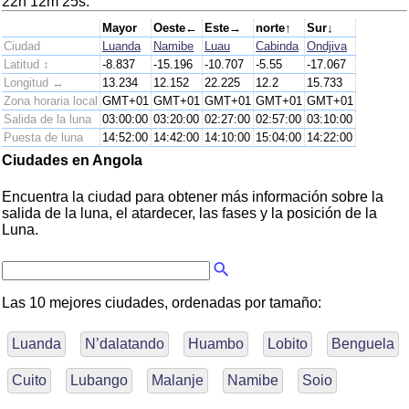
22h 12m 25s.
Mayor
Oeste←
Este→
norte↑
Sur↓
Ciudad
Luanda
Namibe
Luau
Cabinda
Ondjiva
Latitud ↕
-8.837
-15.196
-10.707
-5.55
-17.067
Longitud ↔
13.234
12.152
22.225
12.2
15.733
Zona horaria local
GMT+01
GMT+01
GMT+01
GMT+01
GMT+01
Salida de la luna
03:00:00
03:20:00
02:27:00
02:57:00
03:10:00
Puesta de luna
14:52:00
14:42:00
14:10:00
15:04:00
14:22:00
Ciudades en Angola
Encuentra la ciudad para obtener más información sobre la
salida de la luna, el atardecer, las fases y la posición de la
Luna.
Las 10 mejores ciudades, ordenadas por tamaño:
Luanda
N’dalatando
Huambo
Lobito
Benguela
Cuito
Lubango
Malanje
Namibe
Soio