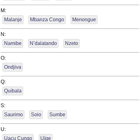
M:
Malanje
Mbanza Congo
Menongue
N:
Namibe
N’dalatando
Nzeto
O:
Ondjiva
Q:
Quibala
S:
Saurimo
Soio
Sumbe
U:
Uacu Cungo
Uíge